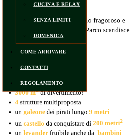
CUCINA E RELAX
Il nome rimanda anche al suono fragoroso e
SENZA LIMITI
suggestivo del Gong, che nel Parco scandisce
DOMENICA
il momento di inizio giochi.
COME ARRIVARE
CONTATTI
Il parco in numeri
REGOLAMENTO
2
3000 m
di divertimento!
4
strutture multiproposta
un
galeone
dei pirati lungo
9 metri
2
un
castello
da conquistare di
200 metri
un
levander
fruibile anche dai
bambini