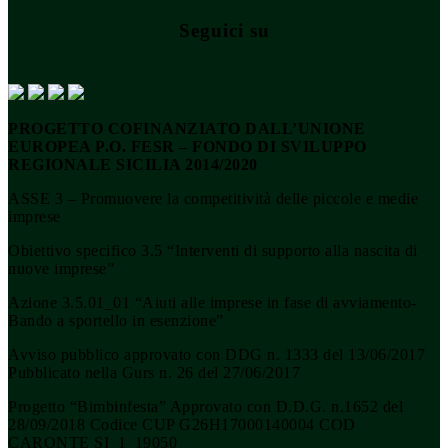
Seguici su
PROGETTO COFINANZIATO DALL’UNIONE
EUROPEA P.O. FESR – FONDO DI SVILUPPO
REGIONALE SICILIA 2014/2020
ASSE 3 – Promuovere la competitività delle piccole e medie
imprese
Obiettivo specifico 3.5 “Interventi di supporto alla nascita di
nuove imprese”
Azione 3.5.01_01 “Aiuti alle imprese in fase di avviamento-
Bando a sportello in esenzione”
Avviso pubblico approvato con DDG n. 1333 del 13/06/2017
Pubblicato nella Gurs n. 26 del 27/06/2017
Progetto “Bimbinfesta” Approvato con D.D.G. n.1652 del
28/09/2018 Codice CUP G26H17000140004 COD
CARONTE SI_1_19050